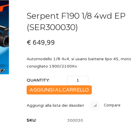
Serpent F190 1/8 4wd EP
(SER300030)
€ 649,99
Automodello 1/8 4×4, si usano batterie lipo 4S, mot
consigliato 1900/2100Kv
QUANTITY:
AGGIUNGI AL CARRELLO
Aggiungi alla lista dei desideri
Compare
SKU:
300030