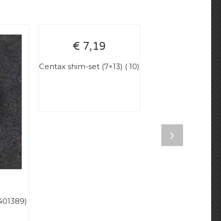
€ 7,19
Centax shim-set (7×13) ( 10)
R401389)
Ball bearing. f