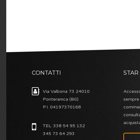
CONTATTI
STAR
Via Valbona 73 24010
Accesso
Ponteranica (BG)
sempre d
P.I. 04197370168
commerc
consulta
acquista
TEL: 338 54 95 132
345 73 64 293