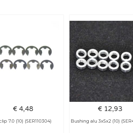
€ 4,48
€ 12,93
clip 7.0 (10) (SER110304)
Bushing alu 3x5x2 (10) (SE