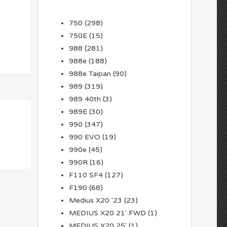
750
(298)
750E
(15)
988
(281)
988e
(188)
988e Taipan
(90)
989
(319)
989 40th
(3)
989E
(30)
990
(347)
990 EVO
(19)
990e
(45)
990R
(16)
F110 SF4
(127)
F190
(68)
Medius X20 '23
(23)
MEDIUS X20 21' FWD
(1)
MEDIUS X20 25'
(1)