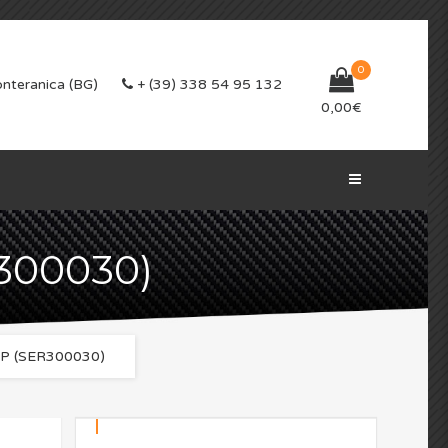
0
nteranica (BG)
+ (39) 338 54 95 132
0,00
€
R300030)
EP (SER300030)